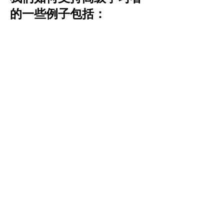
的一些例子包括：
每个班级的差异化教学。
灵活的个人学习计划，以满足高成就学
生的需求。
基于项目的学习，以加强批判性思维和
解决问题的能力。
Join our Team
|
Privacy
|
Terms of
Use
|
Governance
|
Donate
|
Contact Us