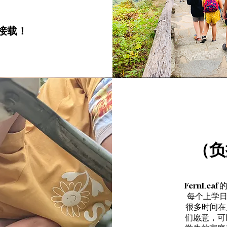
接载！
（负
FernLe
每个上学日
很多时间在
们愿意，可