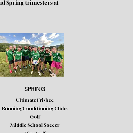
and Spring trimesters at
SPRING
Ultimate Frisbee
Running/Conditioning Clubs
Golf
Middle School Soccer