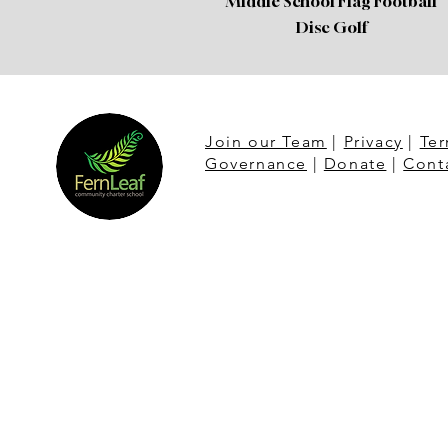
Middle School Flag Football
Disc Golf
Join our Team
|
Privacy
|
Ter
Governance
|
Donate
|
Cont