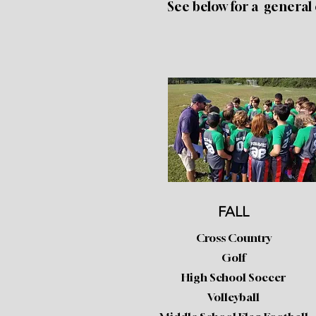
See below for a general 
FALL
Cross Country
Golf
High School Soccer
Volleyball