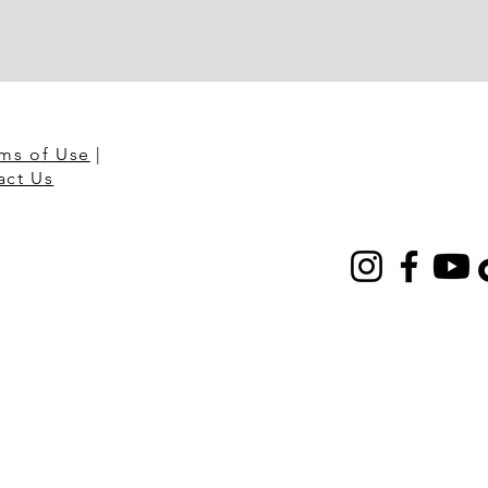
ms of Use
|
act Us