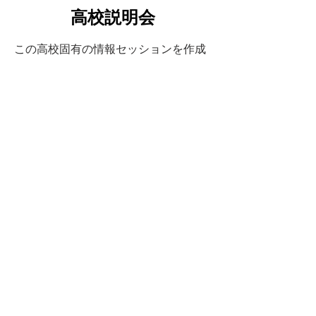
高校説明会
この高校固有の情報セッションを作成
して、学校のコミュニティ、管理者、
および日常のロジスティクス全体につ
いて感じてください。
FernLeaf の高校
生であることがどのようなものか.
対面でのツアーをスケジュールしたい
場合は、ここをクリックしてくださ
い。
FernLeaf についてもっと知りたい場合
は、将来の家族のメーリング リストに
参加していることを確認してくださ
い。 FernLeaf があなたの家族に適して
いるかどうかを最終的に決定するのに
役立つように、今後数週間にわたって
いくつかのメールをお送りします!
ここ
にサインアップしてください！