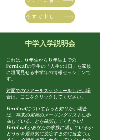
ツアーに参加します
今すぐ申し込む
中学入学説明会
これは、6 年生から 8 年生までの
FernLeaf の学生の「人生の 1 日」を家族
に垣間見せる中学年の情報セッションで
す。
対面でのツアーをスケジュールしたい場
合は、ここをクリックしてください。
FernLeafについてもっと知りたい場合
は、将来の家族のメーリングリストに参
加していることを確認してください!
FernLeaf があなたの家族に適しているか
どうかを最終的に決定するのに役立つよ
うに、今後数週間にわたっていくつかの