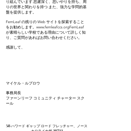
り組んでいます.思慮深く、思いやりを持ち、周
りの世界と関わりを持つ.また、強力な学問的基
盤を提供します。
FernLeaf の残りの Web サイトを探索すること
をお勧めします。
www.fernleafccs.org
FernLeaf
が素晴らしい学校である理由について詳しく知
り、ご質問があればお問い合わせください。
感謝して、
マイケル・ルプロウ
事務局長
ファーンリーフ コミュニティ チャーター スク
ール
58 ハワード ギャップ ロード フレッチャー、ノース
カロライナ州 28732