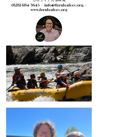
(828) 684-3645
-
info@fernleafccs.org
. -
www.fernleafccs.org