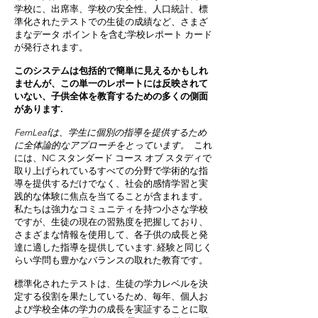
学校に、出席率、学校の安全性、人口統計、標
準化されたテストでの生徒の成績など、さまざ
まなデータ ポイントを含む学校レポート カード
が発行されます。
このシステムは包括的で簡単に見えるかもしれ
ませんが、この単一のレポートには反映されて
いない、子供全体を教育するための多くの側面
があります.
FernLeafは、学生に個別の指導を提供するため
に全体論的なアプローチをとっています。
これ
には、NC スタンダード コース オブ スタディで
取り上げられているすべての分野で学術的な指
導を提供するだけでなく、社会的感情学習と実
践的な体験に焦点を当てることが含まれます。
私たちは強力なコミュニティを持つ小さな学校
ですが、生徒の現在の習熟度を把握しており、
さまざまな情報を使用して、各子供の成長と発
達に適した指導を提供しています. 経験と同じく
らい学問も豊かなバランスの取れた教育です。
標準化されたテストは、生徒の学力レベルを決
定する役割を果たしているため、毎年、個人お
よび学校全体の学力の成長を実証することに取