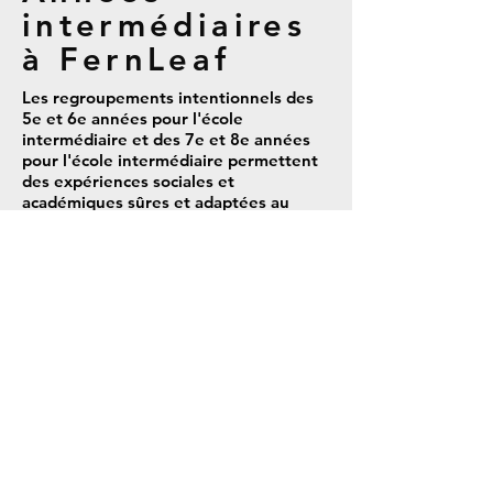
intermédiaires
à FernLeaf
Les regroupements intentionnels des
5e et 6e années pour l'école
intermédiaire et des 7e et 8e années
pour l'école intermédiaire permettent
des expériences sociales et
académiques sûres et adaptées au
développement tout en préparant les
élèves à naviguer avec succès au lycée.
Les années intermédiaires et
intermédiaires sont des années
formatrices dans la vie de chaque élève.
Étant donné que FernLeaf s'efforce de
nourrir l'individu ENTIER, non seulement
vos élèves des niveaux intermédiaire et
intermédiaire s'épanouiront sur le plan
académique, mais ils deviendront
également des membres réfléchis et
compatissants de leur communauté.