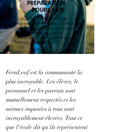
PRÉPARATION
POUR LA VIE
En plus de quitter le collège
préparés pour le lycée, les élèves
de FernLeaf sont bien préparés
aux défis de la vie grâce à
l'expérience, à la curiosité et à
l'amour d'apprendre.
FernLeaf est la communauté la
plus incroyable. Les élèves, le
personnel et les parents sont
mutuellement respectés et les
normes imposées à tous sont
incroyablement élevées. Tout ce
que l'école dit qu'ils représentent