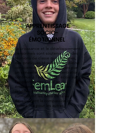
APPRENTISSAGE
SOCIO-
ÉMOTIONNEL
La croissance et le développement
personnels sont soutenus par des
réunions de classe quotidiennes,
des pratiques régulières de pleine
conscience, des cours dirigés par
un conseiller et une concentration
continue à l'échelle de l'école sur
l'apprentissage social et
émotionnel. ils établissent des
relations saines et solidaires,
surmontent les défis de la vie et
développent la compassion et
l'empathie pour les autres.