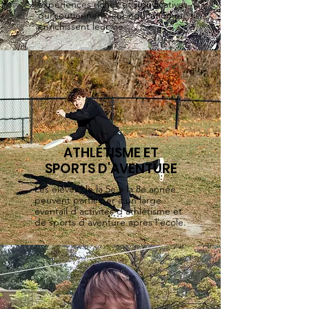
expériences riches et significatives
qui soutiennent leur éducation et
enrichissent leur vie.
ATHLÉTISME ET
SPORTS D'AVENTURE
Les élèves de la 5e à la 8e année
peuvent participer à un large
éventail d'activités d'athlétisme et
de sports d'aventure après l'école.