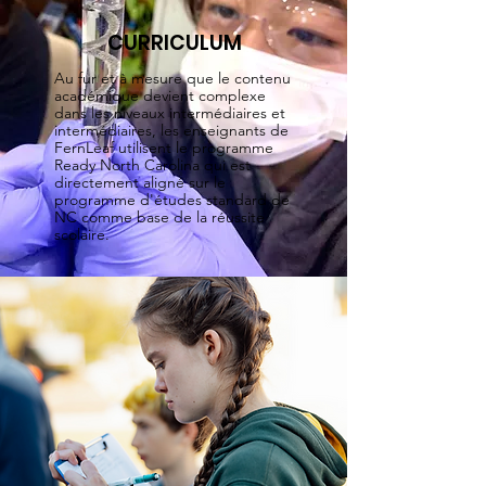
CURRICULUM
Au fur et à mesure que le contenu
académique devient complexe
dans les niveaux intermédiaires et
intermédiaires, les enseignants de
FernLeaf utilisent le programme
Ready North Carolina qui est
directement aligné sur le
programme d'études standard de
NC comme base de la réussite
scolaire.