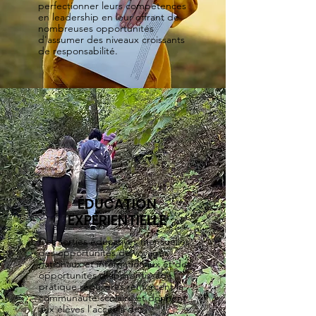
perfectionner leurs compétences
en leadership en leur offrant de
nombreuses opportunités
d'assumer des niveaux croissants
de responsabilité.
ÉDUCATION
EXPÉRIENTIELLE
Des sorties éducatives mensuelles,
des opportunités de voyages
nationaux et internationaux et des
opportunités d'apprentissage
pratique régulières renforcent la
communauté scolaire et donnent
aux élèves l'accès à des