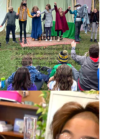
ÉLECTIFS
Les étudiants choisissent 2 cours
au choix par trimestre. Les cours
au choix incluent les options
STEM, Musique, Théâtre, Art, PE,
Espagnol et Sciences de
l'environnement.