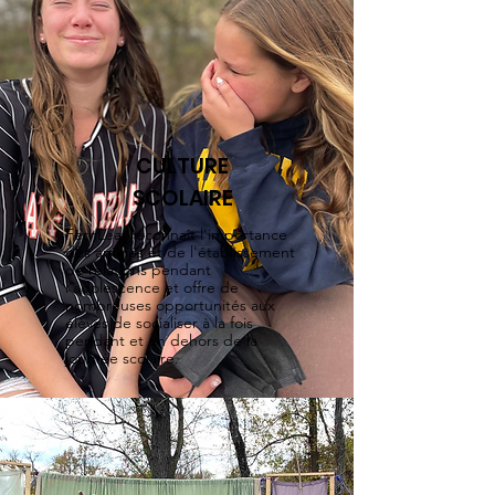
CULTURE
SCOLAIRE
FernLeaf reconnaît l'importance
des amitiés et de l'établissement
de relations pendant
l'adolescence et offre de
nombreuses opportunités aux
élèves de socialiser à la fois
pendant et en dehors de la
journée scolaire.