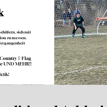
k
chülern, sich mit
gion zu messen.
 Vergangenheit
 Country || Flag
sbee UND MEHR!!
etik!