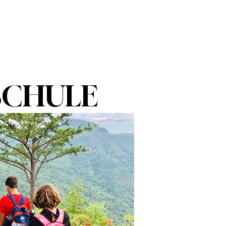
nnovative Practices
Join Our Team
Blog
Contact
SCHULE