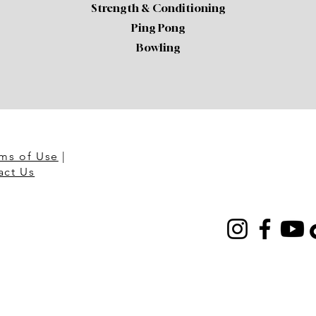
Strength & Conditioning
Ping Pong
Bowling
ms of Use
|
act Us