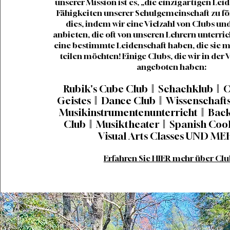
unserer Mission ist es, „die einzigartigen Le
Fähigkeiten unserer Schulgemeinschaft zu fö
dies, indem wir eine Vielzahl von Clubs un
anbieten, die oft von unseren Lehrern unterric
eine bestimmte Leidenschaft haben, die sie m
teilen möchten! Einige Clubs, die wir in der
angeboten haben:
Rubik's Cube Club || Schachklub || 
Geistes || Dance Club || Wissenschaft
Musikinstrumentenunterricht || Backc
Club || Musiktheater || Spanish Cook
Visual Arts Classes UND ME
Erfahren Sie HIER mehr über Clu