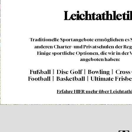
Leichtathleti
Traditionelle Sportangebote ermöglichen es S
anderen Charter- und Privatschulen der Re
Einige sportliche Optionen, die wir in der
angeboten haben:
Fußball || Disc Golf || Bowling || Cross
Football || Basketball || Ultimate Fri
Erfahre HIER mehr über Leichtathl