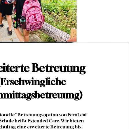
iterte Betreuung
(Erschwingliche
hmittagsbetreuung)
tionelle“ Betreuungsoption von FernLeaf
Schule heißt Extended Care. Wir bieten
hultag eine erweiterte Betreuung bis