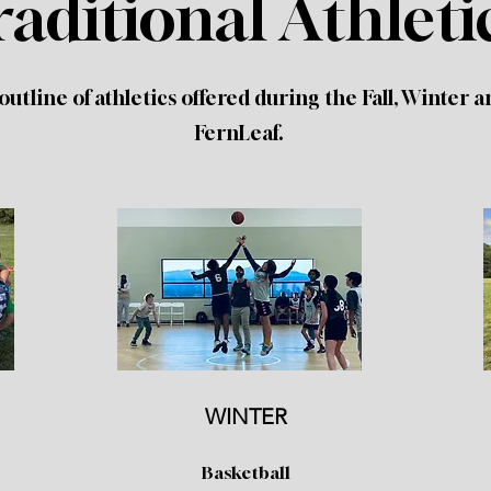
raditional Athleti
outline of athletics offered during the Fall, Winter 
FernLeaf.
WINTER
Basketball