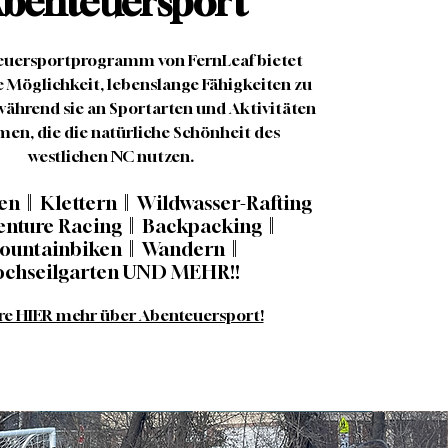
benteuersport
euersportprogramm von FernLeaf bietet
e Möglichkeit, lebenslange Fähigkeiten zu
während sie an Sportarten und Aktivitäten
men, die die natürliche Schönheit des
westlichen NC nutzen.
n || Klettern || Wildwasser-Rafting
venture Racing || Backpacking ||
untainbiken || Wandern ||
chseilgarten UND MEHR!!
re HIER mehr über Abenteuersport!