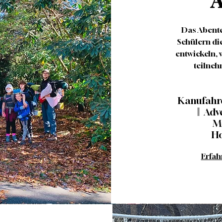
A
Das Abent
Schülern di
entwickeln, 
teilneh
Kanufahre
|| Ad
Mo
Ho
Erfah