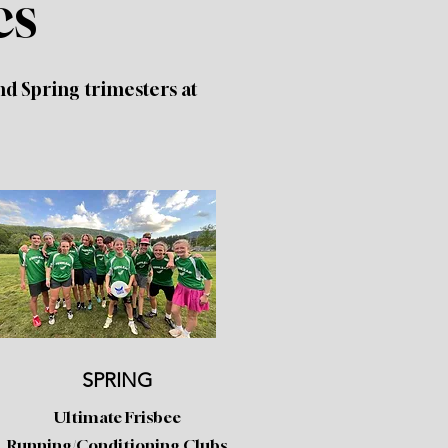
cs
and Spring trimesters at
SPRING
Ultimate Frisbee
Running/Conditioning Clubs