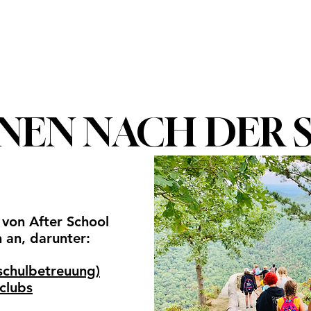
About
Future Families
Current Families
I
NEN NACH DER 
l von After School
 an, darunter:
schulbetreuung)
clubs