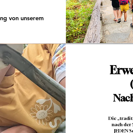
ng von unserem
Erwe
Nac
Die „tradi
nach der 
JEDEN Sc