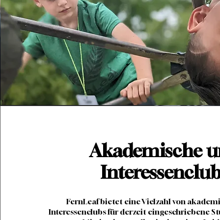
Akademische u
Interessenclub
FernLeaf bietet eine Vielzahl von akade
Interessenclubs für derzeit eingeschriebene St