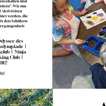
idenschaften und
rdern“. Wir tun
d Aktivitäten
htet werden, die
it den Schülern
 Vergangenheit
Odyssee des
solympiade ||
lub || Ninja
ing Club ||
HR!!
bs!