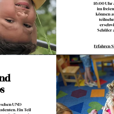
18:00 Uhr 
im freie
können au
teilneh
erschwi
Schüler 
Erfahren S
nd
s
mischen UND
udenten. Ein Teil