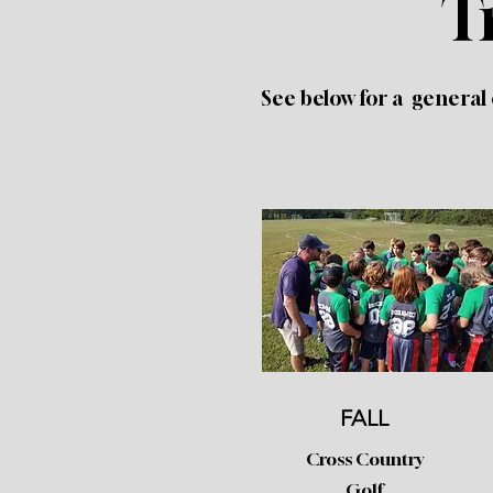
T
See below for a general 
FALL
Cross Country
Golf